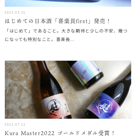
2023.03.21
English
/
日本語
はじめての日本酒「喜楽長first」発売！
「はじめて」であること。大きな期待と少しの不安、幾つ
になっても特別なこと。喜楽長...
2022.07.12
Kura Master2022 ゴールドメダル受賞！