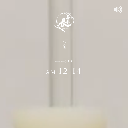
分析
analyse
12
:
14
AM