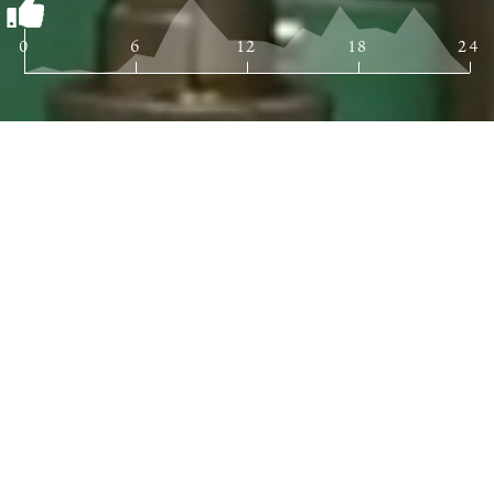
0
6
12
18
24
たおやかなる喜楽長を求めて